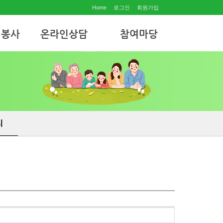
Home
로그인
회원가입
원봉사
온라인상담
참여마당
온라인상담
공지사항
월별행사
자유게시판
사진갤러리
리