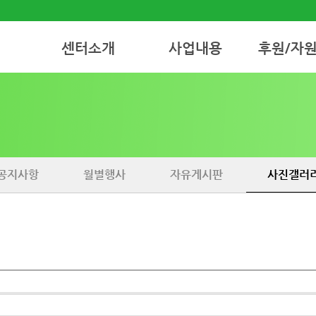
센터소개
사업내용
후원/자
인사말
재가노인지원서비스
후원안내
센터연혁 소개
주간보호서비스
자원봉사안내
비젼&미션
(부설)한울요양원
조직도
공지사항
월별행사
자유게시판
사진갤러
찾아오시는 길