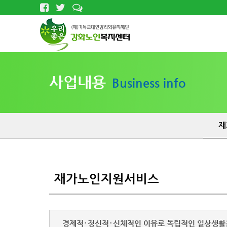
사업내용
Business info
재
재가노인지원서비스
경제적･정신적･신체적인 이유로 독립적인 일상생활을