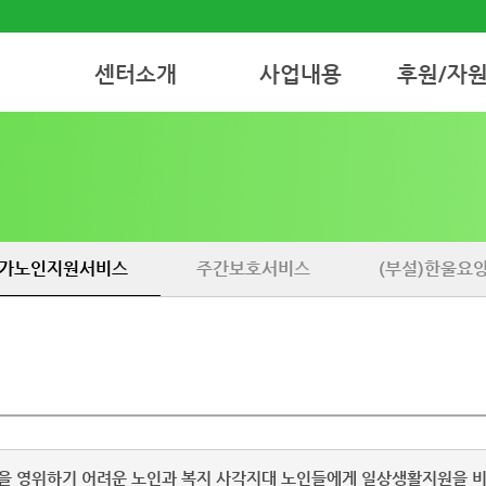
센터소개
사업내용
후원/자
인사말
재가노인지원서비스
후원안내
센터연혁 소개
주간보호서비스
자원봉사안내
비젼&미션
(부설)한울요양원
조직도
가노인지원서비스
주간보호서비스
(부설)한울요
찾아오시는 길
 영위하기 어려운 노인과 복지 사각지대 노인들에게 일상생활지원을 비